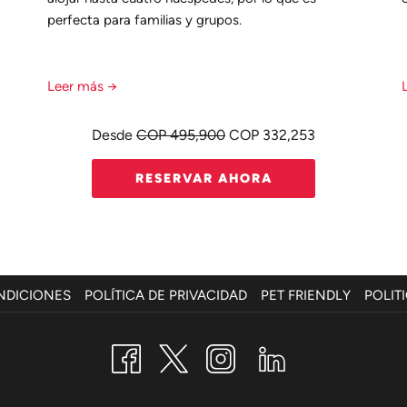
perfecta para familias y grupos.
Leer más
Desde
COP 495,900
COP 332,253
RESERVAR AHORA
ABRE
ABRE
ABRE
NDICIONES
POLÍTICA DE PRIVACIDAD
PET FRIENDLY
POLIT
EN
EN
EN
UNA
UNA
UNA
NUEVA
NUEVA
NUEVA
PESTAÑA
PESTAÑA
PESTAÑ