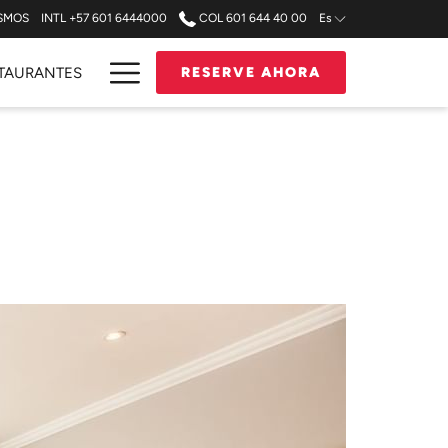
OSMOS
INTL +57 601 6444000
COL 601 644 40 00
Es
Hamburger
TAURANTES
RESERVE AHORA
Menu