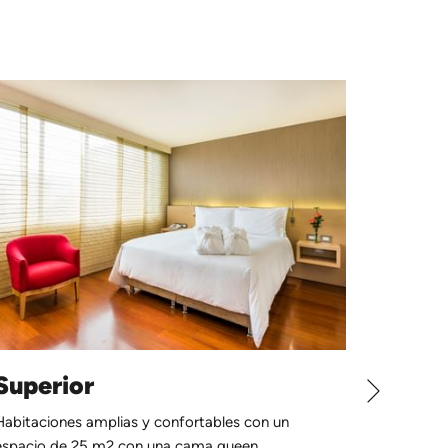
Siguiente
Superior
Super
Habitaciones amplias y confortables con un
Habitaci
espacio de 25 m2 con una cama queen.