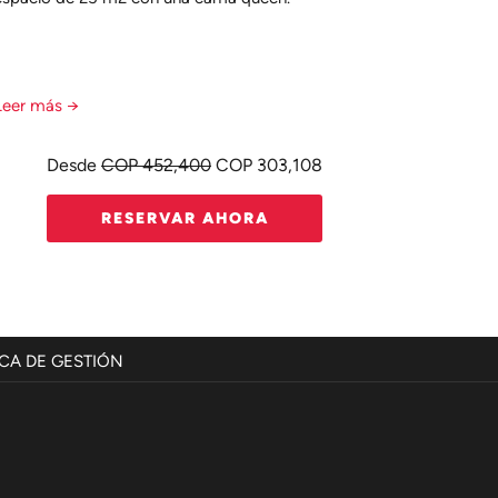
Leer más
Leer má
Desde
COP 452,400
COP 303,108
RESERVAR AHORA
ABRE
ICA DE GESTIÓN
EN
UNA
NUEVA
A
PESTAÑA