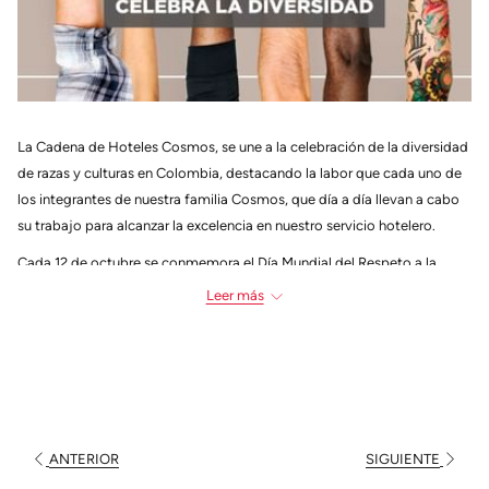
La Cadena de Hoteles Cosmos, se une a la celebración de la diversidad
de razas y culturas en Colombia, destacando la labor que cada uno de
los integrantes de nuestra familia Cosmos, que día a día llevan a cabo
su trabajo para alcanzar la excelencia en nuestro servicio hotelero.
Cada 12 de octubre se conmemora el Día Mundial del Respeto a la
Diversidad Cultural, antes recordado como Día de la Raza, en función
Leer más
de darle el valor a la cultura, la historia y el patrimonio de las
comunidades nativas del continente americano, y, al mismo tiempo,
promover la diversidad y los derechos humanos de todos los pueblos.
En Colombia contamos con una impresionante diversidad de
comunidades étnicas que a lo largo de la historia han conquistado
grandes logros en materia cultural y racial. Por ello, y en respeto a sus
ANTERIOR
SIGUIENTE
compromisos sociales, en la Cadena Cosmos contamos con un equipo